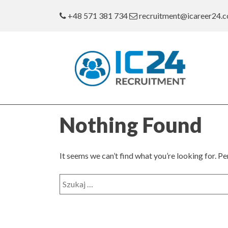
Skip
+48 571 381 734
recruitment@icareer24.
to
content
Nothing Found
It seems we can’t find what you’re looking for. P
Search
for: